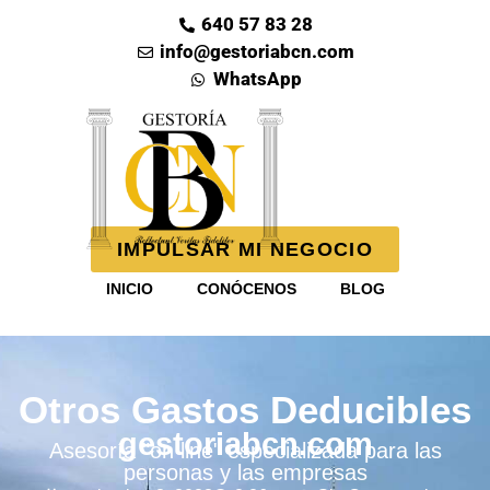
640 57 83 28
info@gestoriabcn.com
WhatsApp
IMPULSAR MI NEGOCIO
INICIO
CONÓCENOS
BLOG
Otros Gastos Deducibles
gestoriabcn.com
Asesoría "on line" especializada para las
personas y las empresas