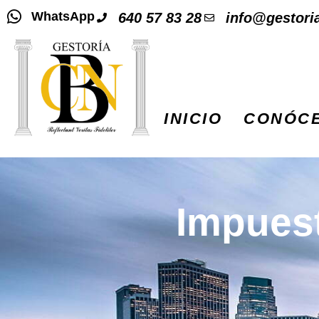
WhatsApp
640 57 83 28
info@gestori
INICIO
CONÓC
Impuest