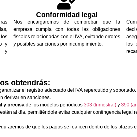
Conformidad legal
uras
Nos encargaremos de comprobar que la
Cump
as,
empresa cumpla con todas las obligaciones
decl
los
fiscales relacionadas con el IVA, evitando errores
aseg
do y
y posibles sanciones por incumplimiento.
los 
a y
reca
ios obtendrás:
arantizar el registro adecuado del IVA repercutido y soportado
an derivar en sanciones.
 y precisa
de los modelos periódicos
303 (trimestral)
y
390 (an
estén al día, permitiéndole evitar cualquier contingencia legal 
uraremos de que los pagos se realicen dentro de los plazos es