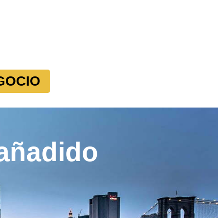
GOCIO
 añadido