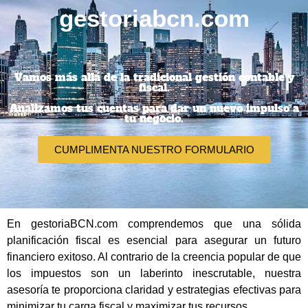
gestoriabcn.com
Vamos más allá de la tradicional gestión contable y
fiscal.
Analizamos tus cuentas para dar un nuevo impulso a
tu negocio.
CUMPLIMENTA NUESTRO FORMULARIO
En gestoriaBCN.com comprendemos que una sólida
planificación fiscal es esencial para asegurar un futuro
financiero exitoso. Al contrario de la creencia popular de que
los impuestos son un laberinto inescrutable, nuestra
asesoría te proporciona claridad y estrategias efectivas para
minimizar tu carga fiscal y maximizar tus recursos.