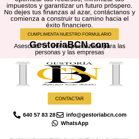
impuestos y garantizar un futuro próspero.
No dejes tus finanzas al azar, contáctanos y
comienza a construir tu camino hacia el
éxito financiero.
CUMPLIMENTA NUESTRO FORMULARIO
GestoriaBCN.com
Asesoría "on line" especializada para las
personas y las empresas
CONTACTAR
640 57 83 28
info@gestoriabcn.com
WhatsApp