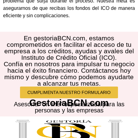
problema que surja durante el proceso. Nuestra meta es
asegurarnos de que recibas los fondos del ICO de manera
eficiente y sin complicaciones.
En gestoriaBCN.com, estamos
comprometidos en facilitar el acceso de tu
empresa a los créditos, ayudas y avales del
Instituto de Crédito Oficial (ICO).
Confía en nosotros para impulsar tu negocio
hacia el éxito financiero. Contáctanos hoy
mismo y descubre cómo podemos ayudarte
a alcanzar tus metas.
CUMPLIMENTA NUESTRO FORMULARIO
GestoriaBCN.com
Asesoría "on line" especializada para las
personas y las empresas