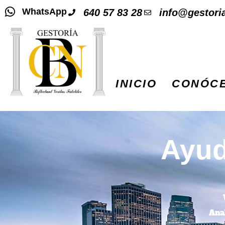
WhatsApp
640 57 83 28
info@gestori
INICIO
CONÓC
Ayud
Ana