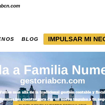
abcn.com
IMPULSAR MI NE
ENOS
BLOG
a a Familia Num
gestoriabcn.com
Vamos más allá de la tradicional gestión contable y fiscal
lizamos tus cuentas para dar un nuevo impulso a tu nego