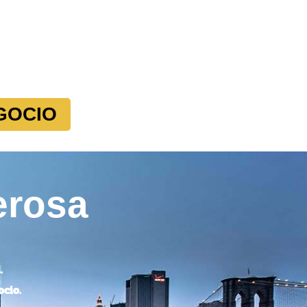
GOCIO
erosa
.
cio.