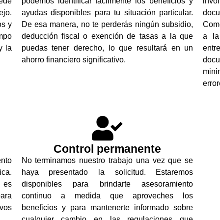
uede
podemos identificar fácilmente los beneficios y
inv
jo.
ayudas disponibles para tu situación particular.
docu
os y
De esa manera, no te perderás ningún subsidio,
Come
empo
deducción fiscal o exención de tasas a la que
a la
y la
puedas tener derecho, lo que resultará en un
ent
ahorro financiero significativo.
docu
mini
error
Control permanente
nto
No terminamos nuestro trabajo una vez que se
ica.
haya presentado la solicitud. Estaremos
 es
disponibles para brindarte asesoramiento
ara
continuo a medida que aproveches los
vos
beneficios y para mantenerte informado sobre
cualquier cambio en las regulaciones que