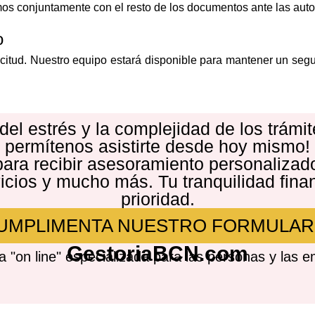
smos conjuntamente con el resto de los documentos ante las aut
o
citud. Nuestro equipo estará disponible para mantener un se
el estrés y la complejidad de los trámit
permítenos asistirte desde hoy mismo!
ara recibir asesoramiento personalizado
icios y mucho más. Tu tranquilidad fina
prioridad.
UMPLIMENTA NUESTRO FORMULAR
GestoriaBCN.com
a "on line" especializada para las personas y las 